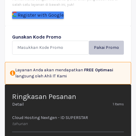
salah satu layanan di bawah ini, yuk!
Register with Google
Gunakan Kode Promo
Pakai Promo
Layanan Anda akan mendapatkan
FREE Optimasi
langsung oleh Ahli IT Kami
Ringkasan Pesanan
Detail
1
Items
Cloud Hosting Nextgen - ID SUPERSTAR
tahunan