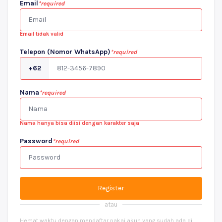
Email
*required
Email tidak valid
Telepon (Nomor WhatsApp)
*required
+62
Nama
*required
Nama hanya bisa diisi dengan karakter saja
Password
*required
Register
atau
Hemat waktu dengan mendaftar pakai akun yang sudah ada di