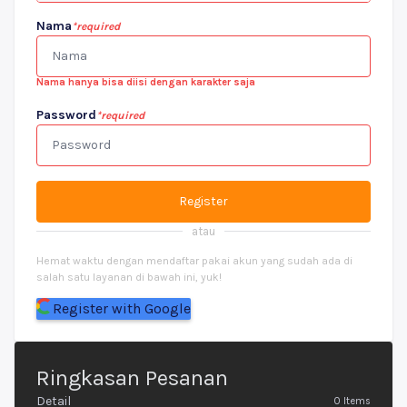
Nama
*required
Nama hanya bisa diisi dengan karakter saja
Password
*required
Register
atau
Hemat waktu dengan mendaftar pakai akun yang sudah ada di
salah satu layanan di bawah ini, yuk!
Register with Google
Ringkasan Pesanan
Detail
0
Items