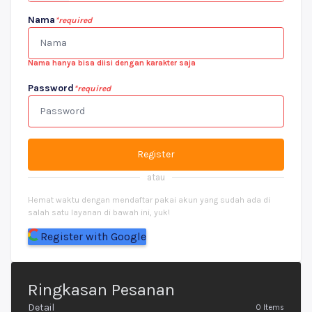
Nama
*required
Nama hanya bisa diisi dengan karakter saja
Password
*required
Register
atau
Hemat waktu dengan mendaftar pakai akun yang sudah ada di
salah satu layanan di bawah ini, yuk!
Register with Google
Ringkasan Pesanan
Detail
0
Items