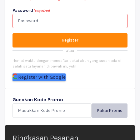
Password
*required
Register
atau
Hemat waktu dengan mendaftar pakai akun yang sudah ada di
salah satu layanan di bawah ini, yuk!
Register with Google
Gunakan Kode Promo
Pakai Promo
Ringkasan Pesanan