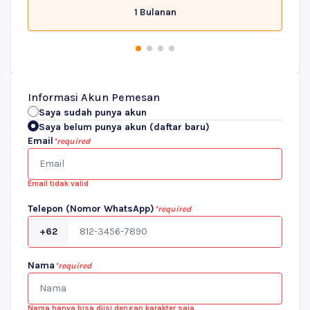
1 Bulanan
Informasi Akun Pemesan
Saya sudah punya akun
Saya belum punya akun (daftar baru)
Email
*required
Email tidak valid
Telepon (Nomor WhatsApp)
*required
+62
Nama
*required
Nama hanya bisa diisi dengan karakter saja