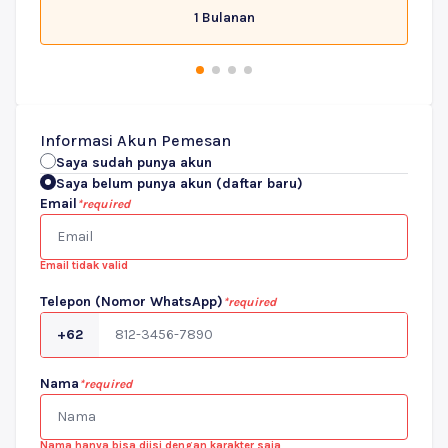
1 Bulanan
Informasi Akun Pemesan
Saya sudah punya akun
Saya belum punya akun (daftar baru)
Email
*required
Email tidak valid
Telepon (Nomor WhatsApp)
*required
+62
Nama
*required
Nama hanya bisa diisi dengan karakter saja