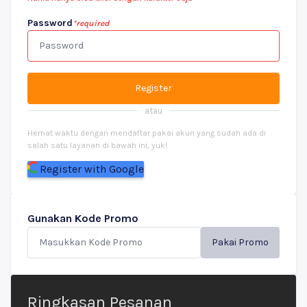
Password
*required
Register
atau
Hemat waktu dengan mendaftar pakai akun yang sudah ada di
salah satu layanan di bawah ini, yuk!
Register with Google
Gunakan Kode Promo
Pakai Promo
Ringkasan Pesanan