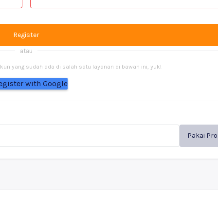
Register
atau
n yang sudah ada di salah satu layanan di bawah ini, yuk!
egister with Google
Pakai Pr