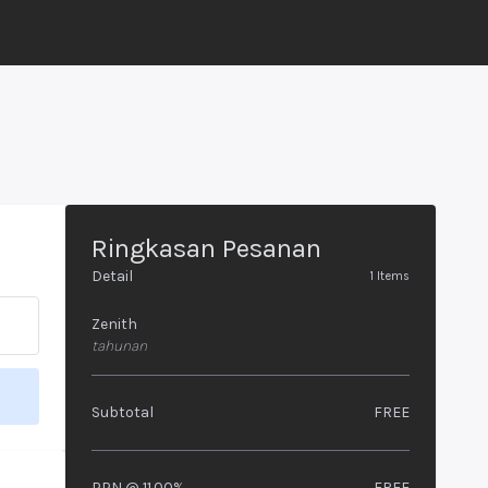
Ringkasan Pesanan
Detail
1
Items
Zenith
tahunan
Subtotal
FREE
PPN @ 11.00%
FREE