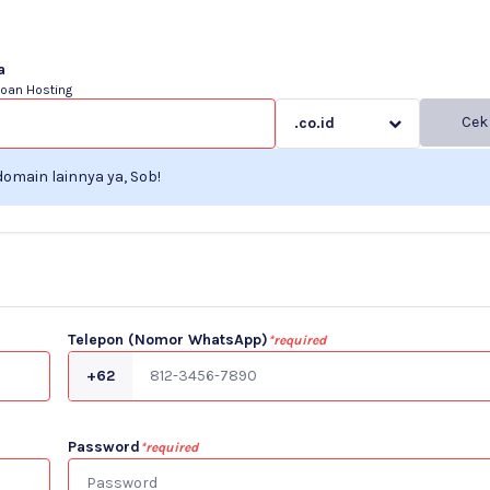
a
oan Hosting
Cek
.co.id
omain lainnya ya, Sob!
Telepon (Nomor WhatsApp)
*required
+62
Password
*required