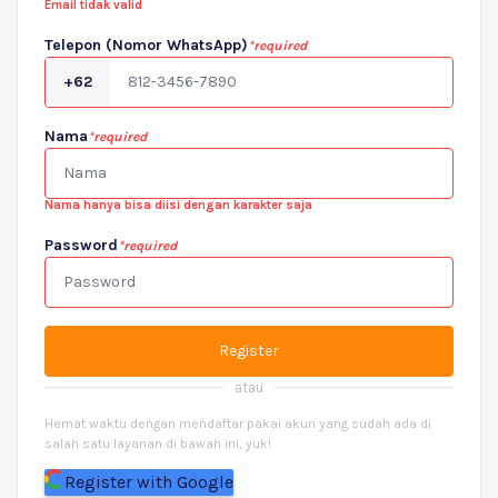
Email tidak valid
Telepon (Nomor WhatsApp)
*required
+62
Nama
*required
Nama hanya bisa diisi dengan karakter saja
Password
*required
Register
atau
Hemat waktu dengan mendaftar pakai akun yang sudah ada di
salah satu layanan di bawah ini, yuk!
Register with Google